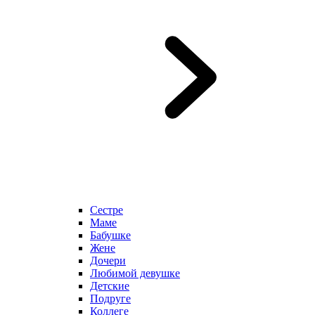
Сестре
Маме
Бабушке
Жене
Дочери
Любимой девушке
Детские
Подруге
Коллеге