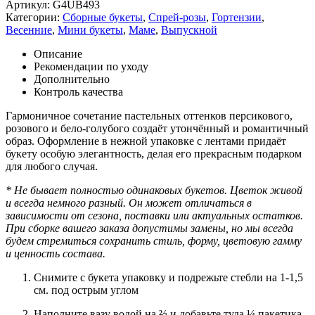
Артикул:
G4UB493
Категории:
Сборные букеты
,
Спрей-розы
,
Гортензии
,
Весенние
,
Мини букеты
,
Маме
,
Выпускной
Описание
Рекомендации по уходу
Дополнительно
Контроль качества
Гармоничное сочетание пастельных оттенков персикового,
розового и бело-голубого создаёт утончённый и романтичный
образ. Оформление в нежной упаковке с лентами придаёт
букету особую элегантность, делая его прекрасным подарком
для любого случая.
* Не бывает полностью одинаковых букетов. Цветок живой
и всегда немного разный. Он может отличаться в
зависимости от сезона, поставки или актуальных остатков.
При сборке вашего заказа допустимы замены, но мы всегда
будем стремиться сохранить стиль, форму, цветовую гамму
и ценность состава.
Снимите с букета упаковку и подрежьте стебли на 1-1,5
см. под острым углом
Наполните вазу водой на ⅔ и добавьте туда ¼ пакетика