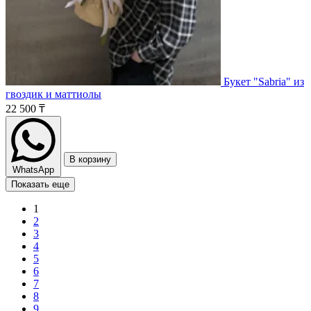
Букет "Sabria" из
гвоздик и маттиолы
22 500 ₸
В корзину
WhatsApp
Показать еще
1
2
3
4
5
6
7
8
9