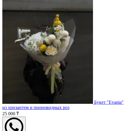
Букет "Evania"
из хризантем и пионовидных роз
25 000 ₸