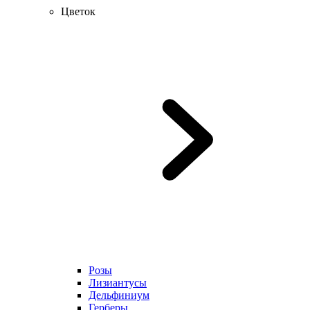
Цветок
Розы
Лизиантусы
Дельфиниум
Герберы