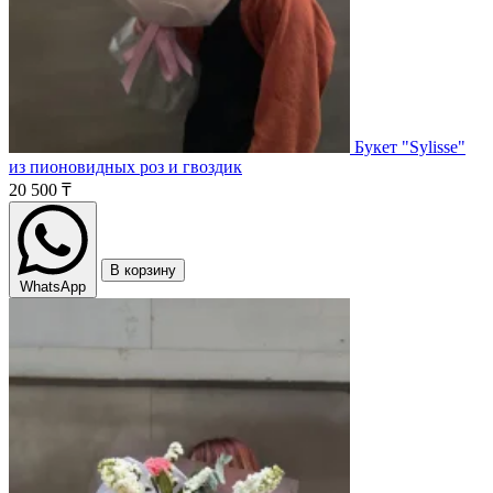
Букет "Sylisse"
из пионовидных роз и гвоздик
20 500 ₸
В корзину
WhatsApp