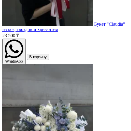
Букет "Claudia"
из роз, гвоздик и хризантем
23 500 ₸
В корзину
WhatsApp