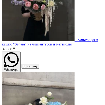
Композиция в
кашпо "Senara" из лизиантусов и маттиолы
37 000 ₸
В корзину
WhatsApp