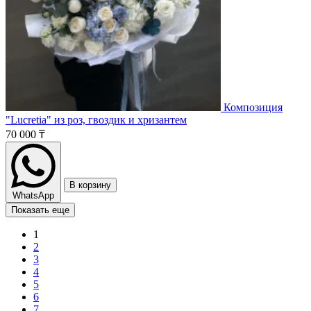
Композиция
"Lucretia" из роз, гвоздик и хризантем
70 000 ₸
В корзину
WhatsApp
Показать еще
1
2
3
4
5
6
7