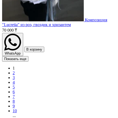
Композиция
"Lucretia" из роз, гвоздик и хризантем
70 000 ₸
В корзину
WhatsApp
Показать еще
1
2
3
4
5
6
7
8
9
10
...