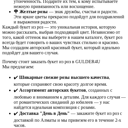
утонченность. Подарите их тем, к кому испытываете
нежную привязанность или восхищение.
🌹 Желтые розы
— знак дружбы, счастья и радости.
Эти яркие цветы прекрасно подойдут для поздравлений
и выражения радости.
Каждый букет из роз — это уникальная история, которую
можно рассказать, выбрав подходящий цвет. Независимо от
того, какой оттенок вы выберете в нашем каталоге, букет роз
всегда будет говорить о ваших чувствах стильно и красиво.
Мы создадим авторский красивый букет, который идеально
подойдет для вашего случая.
Почему стоит заказать букет из роз в GULDER4U
Мы предлагаем:
✔️
Шикарные свежие розы высшего качества
,
которые сохраняют свою красоту долгое время.
✔️
Ассортимент авторских букетов
, созданных с
любовью и вниманием к деталям. Для каждого случая —
от романтических свиданий до юбилеев — у нас
найдется идеальная композиция с розами.
✔️
Доставка "День в День"
— закажите букет из роз с
доставкой по Алматы и мы привезем его в течение 2-х
часов.