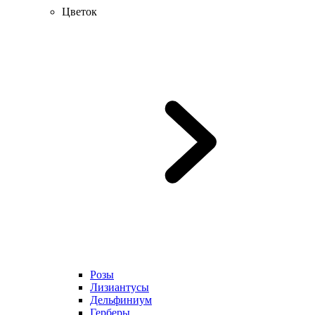
Цветок
Розы
Лизиантусы
Дельфиниум
Герберы