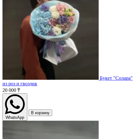
Букет "Солара"
из роз и гвоздик
20 000 ₸
В корзину
WhatsApp