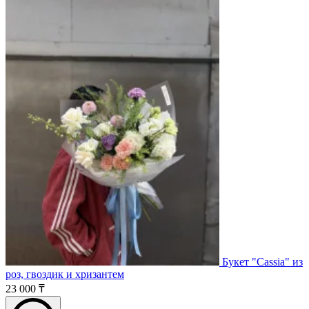
Букет "Cassia" из
роз, гвоздик и хризантем
23 000 ₸