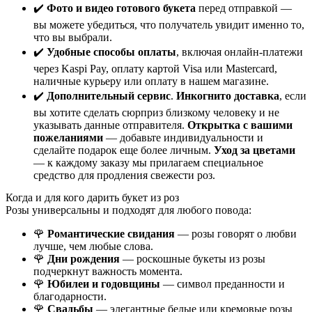
✔️
Фото и видео готового букета
перед отправкой —
вы можете убедиться, что получатель увидит именно то,
что вы выбрали.
✔️
Удобные способы оплаты
, включая онлайн-платежи
через Kaspi Pay, оплату картой Visa или Mastercard,
наличные курьеру или оплату в нашем магазине.
✔️
Дополнительный сервис
.
Инкогнито доставка
, если
вы хотите сделать сюрприз близкому человеку и не
указывать данные отправителя.
Открытка с вашими
пожеланиями
— добавьте индивидуальности и
сделайте подарок еще более личным.
Уход за цветами
— к каждому заказу мы прилагаем специальное
средство для продления свежести роз.
Когда и для кого дарить букет из роз
Розы универсальны и подходят для любого повода:
🌹
Романтические свидания
— розы говорят о любви
лучше, чем любые слова.
🌹
Дни рождения
— роскошные букеты из розы
подчеркнут важность момента.
🌹
Юбилеи и годовщины
— символ преданности и
благодарности.
🌹
Свадьбы
— элегантные белые или кремовые розы