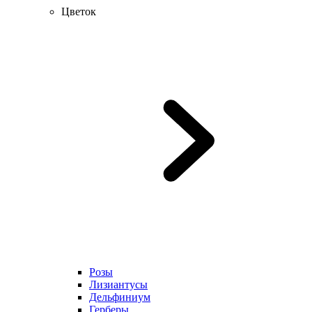
Цветок
Розы
Лизиантусы
Дельфиниум
Герберы