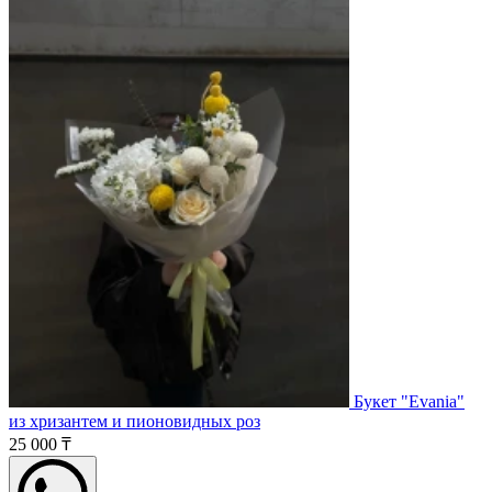
Букет "Evania"
из хризантем и пионовидных роз
25 000 ₸