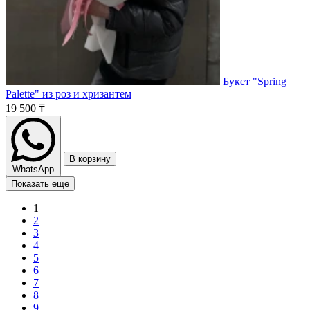
Букет "Spring
Palette" из роз и хризантем
19 500 ₸
В корзину
WhatsApp
Показать еще
1
2
3
4
5
6
7
8
9