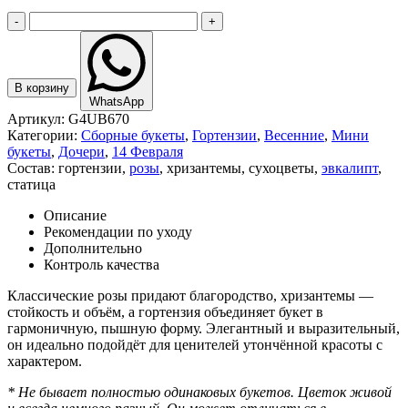
-
+
В корзину
WhatsApp
Артикул:
G4UB670
Категории:
Сборные букеты
,
Гортензии
,
Весенние
,
Мини
букеты
,
Дочери
,
14 Февраля
Состав:
гортензии
,
розы
,
хризантемы
,
сухоцветы
,
эвкалипт
,
статица
Описание
Рекомендации по уходу
Дополнительно
Контроль качества
Классические розы придают благородство, хризантемы —
стойкость и объём, а гортензия объединяет букет в
гармоничную, пышную форму. Элегантный и выразительный,
он идеально подойдёт для ценителей утончённой красоты с
характером.
* Не бывает полностью одинаковых букетов. Цветок живой