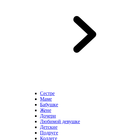
Сестре
Маме
Бабушке
Жене
Дочери
Любимой девушке
Детские
Подруге
Коллеге