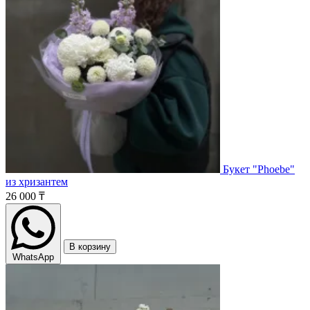
Букет "Phoebe"
из хризантем
26 000 ₸
В корзину
WhatsApp