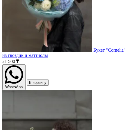
Букет "Cornelia"
из гвоздик и маттиолы
21 500 ₸
В корзину
WhatsApp