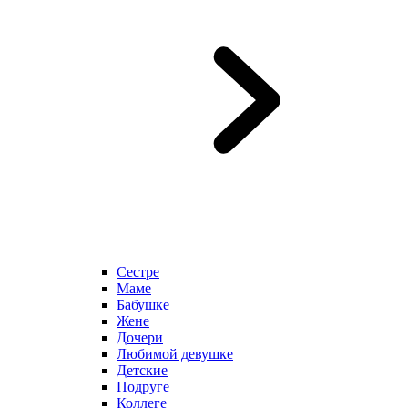
Сестре
Маме
Бабушке
Жене
Дочери
Любимой девушке
Детские
Подруге
Коллеге