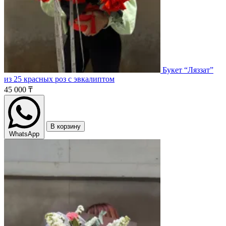
Букет “Ляззат”
из 25 красных роз с эвкалиптом
45 000 ₸
В корзину
WhatsApp