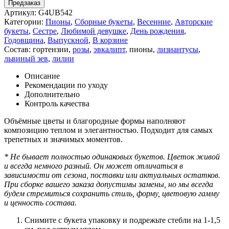
Предзаказ
Артикул:
G4UB542
Категории:
Пионы
,
Сборные букеты
,
Весенние
,
Авторские
букеты
,
Сестре
,
Любимой девушке
,
День рождения
,
Годовщина
,
Выпускной
,
В корзине
Состав:
гортензии
,
розы
,
эвкалипт
,
пионы
,
лизиантусы
,
львиный зев
,
лилии
Описание
Рекомендации по уходу
Дополнительно
Контроль качества
Объёмные цветы и благородные формы наполняют
композицию теплом и элегантностью. Подходит для самых
трепетных и значимых моментов.
* Не бывает полностью одинаковых букетов. Цветок живой
и всегда немного разный. Он может отличаться в
зависимости от сезона, поставки или актуальных остатков.
При сборке вашего заказа допустимы замены, но мы всегда
будем стремиться сохранить стиль, форму, цветовую гамму
и ценность состава.
Снимите с букета упаковку и подрежьте стебли на 1-1,5