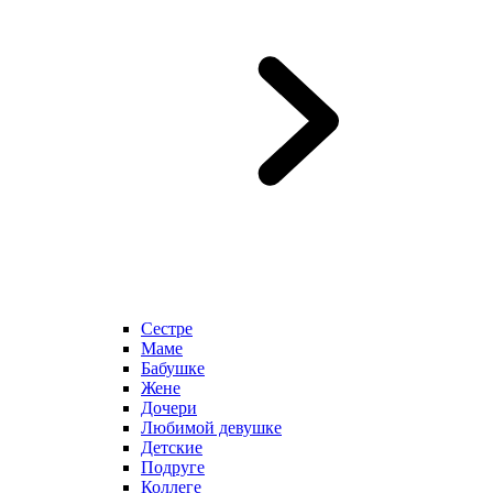
Сестре
Маме
Бабушке
Жене
Дочери
Любимой девушке
Детские
Подруге
Коллеге