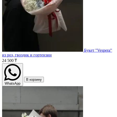
Букет "Vespera"
из роз, гвоздик и гортензии
24 500 ₸
В корзину
WhatsApp