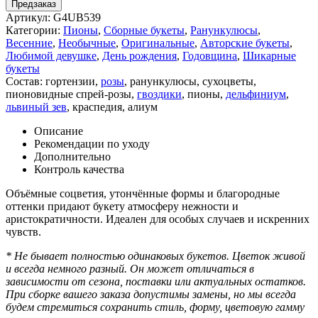
Предзаказ
Артикул:
G4UB539
Категории:
Пионы
,
Сборные букеты
,
Ранункулюсы
,
Весенние
,
Необычные
,
Оригинальные
,
Авторские букеты
,
Любимой девушке
,
День рождения
,
Годовщина
,
Шикарные
букеты
Состав:
гортензии
,
розы
,
ранункулюсы
,
сухоцветы
,
пионовидные спрей-розы
,
гвоздики
,
пионы
,
дельфиниум
,
львиный зев
,
краспедия
,
алиум
Описание
Рекомендации по уходу
Дополнительно
Контроль качества
Объёмные соцветия, утончённые формы и благородные
оттенки придают букету атмосферу нежности и
аристократичности. Идеален для особых случаев и искренних
чувств.
* Не бывает полностью одинаковых букетов. Цветок живой
и всегда немного разный. Он может отличаться в
зависимости от сезона, поставки или актуальных остатков.
При сборке вашего заказа допустимы замены, но мы всегда
будем стремиться сохранить стиль, форму, цветовую гамму