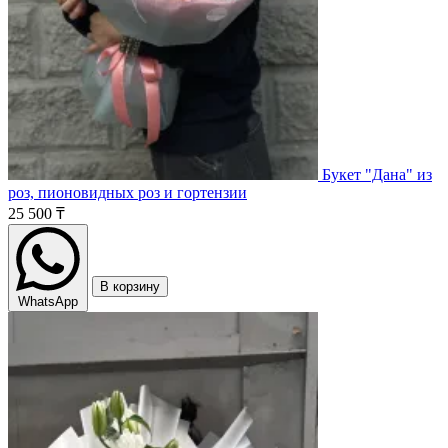
Букет "Дана" из
роз, пионовидных роз и гортензии
25 500 ₸
В корзину
WhatsApp