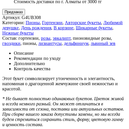
Стоимость доставки по г. Алматы от 3000 тг
Предзаказ
Артикул:
G4UB308
Категории:
Пионы
,
Гортензии
,
Авторские букеты
,
Любимой
девушке
,
День рождения
,
В корзине
,
Шикарные букеты
,
Нежные букеты
Состав:
гортензии
,
розы
,
эвкалипт
,
пионовидные розы
,
гвоздики
,
пионы
,
лизиантусы
,
дельфиниум
,
львиный зев
Описание
Рекомендации по уходу
Дополнительно
Контроль качества
Этот букет символизирует утонченность и элегантность,
напоминая о драгоценной жемчужине своей нежностью и
красотой.
* Не бывает полностью одинаковых букетов. Цветок живой
и всегда немного разный. Он может отличаться в
зависимости от сезона, поставки или актуальных остатков.
При сборке вашего заказа допустимы замены, но мы всегда
будем стремиться сохранить стиль, форму, цветовую гамму
и ценность состава.