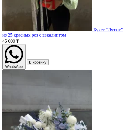
Букет “Ляззат”
из 25 красных роз с эвкалиптом
45 000 ₸
В корзину
WhatsApp