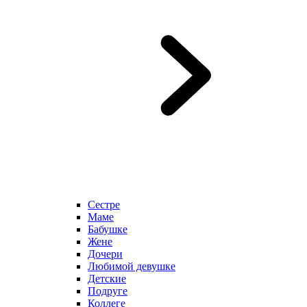
Сестре
Маме
Бабушке
Жене
Дочери
Любимой девушке
Детские
Подруге
Коллеге