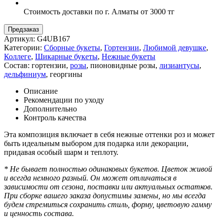
Стоимость доставки по г. Алматы от 3000 тг
Предзаказ
Артикул:
G4UB167
Категории:
Сборные букеты
,
Гортензии
,
Любимой девушке
,
Коллеге
,
Шикарные букеты
,
Нежные букеты
Состав:
гортензии
,
розы
,
пионовидные розы
,
лизиантусы
,
дельфиниум
,
георгины
Описание
Рекомендации по уходу
Дополнительно
Контроль качества
Эта композиция включает в себя нежные оттенки роз и может
быть идеальным выбором для подарка или декорации,
придавая особый шарм и теплоту.
* Не бывает полностью одинаковых букетов. Цветок живой
и всегда немного разный. Он может отличаться в
зависимости от сезона, поставки или актуальных остатков.
При сборке вашего заказа допустимы замены, но мы всегда
будем стремиться сохранить стиль, форму, цветовую гамму
и ценность состава.