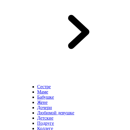
Сестре
Маме
Бабушке
Жене
Дочери
Любимой девушке
Детские
Подруге
Коллеге