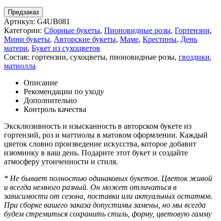
Предзаказ
Артикул:
G4UB081
Категории:
Сборные букеты
,
Пионовидные розы
,
Гортензии
,
Мини букеты
,
Авторские букеты
,
Маме
,
Крестины
,
День
матери
,
Букет из сухоцветов
Состав:
гортензии
,
сухоцветы
,
пионовидные розы
,
гвоздики
,
матиолла
Описание
Рекомендации по уходу
Дополнительно
Контроль качества
Эксклюзивность и изысканность в авторском букете из
гортензий, роз и маттиолы в матовом оформлении. Каждый
цветок словно произведение искусства, которое добавит
изюминку в ваш день. Подарите этот букет и создайте
атмосферу утонченности и стиля.
* Не бывает полностью одинаковых букетов. Цветок живой
и всегда немного разный. Он может отличаться в
зависимости от сезона, поставки или актуальных остатков.
При сборке вашего заказа допустимы замены, но мы всегда
будем стремиться сохранить стиль, форму, цветовую гамму