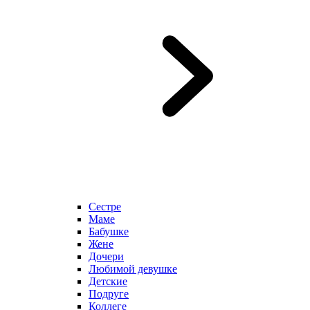
Сестре
Маме
Бабушке
Жене
Дочери
Любимой девушке
Детские
Подруге
Коллеге