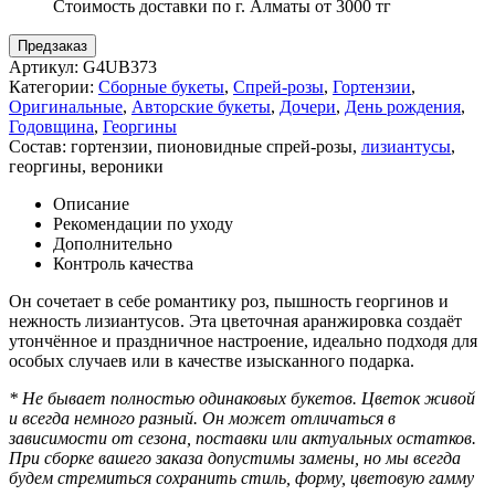
Стоимость доставки по г. Алматы от 3000 тг
Предзаказ
Артикул:
G4UB373
Категории:
Сборные букеты
,
Спрей-розы
,
Гортензии
,
Оригинальные
,
Авторские букеты
,
Дочери
,
День рождения
,
Годовщина
,
Георгины
Состав:
гортензии
,
пионовидные спрей-розы
,
лизиантусы
,
георгины
,
вероники
Описание
Рекомендации по уходу
Дополнительно
Контроль качества
Он сочетает в себе романтику роз, пышность георгинов и
нежность лизиантусов. Эта цветочная аранжировка создаёт
утончённое и праздничное настроение, идеально подходя для
особых случаев или в качестве изысканного подарка.
* Не бывает полностью одинаковых букетов. Цветок живой
и всегда немного разный. Он может отличаться в
зависимости от сезона, поставки или актуальных остатков.
При сборке вашего заказа допустимы замены, но мы всегда
будем стремиться сохранить стиль, форму, цветовую гамму