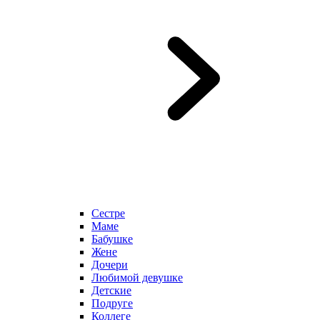
Сестре
Маме
Бабушке
Жене
Дочери
Любимой девушке
Детские
Подруге
Коллеге