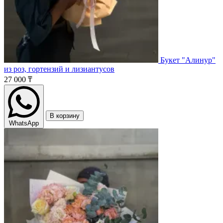
Букет "Алинур"
из роз, гортензий и лизиантусов
27 000 ₸
В корзину
WhatsApp