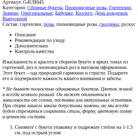
Артикул:
G4UB045
Категории:
Сборные букеты
,
Пионовидные розы
,
Гортензии
,
Зимние
,
Оригинальные
,
Бабушке
,
Коллеге
,
День рождения
,
Выпускной
Состав:
гортензии
,
розы
,
пионовидные розы
,
гвоздики
,
рускус
Описание
Рекомендации по уходу
Дополнительно
Контроль качества
Изысканность и красота в сборном букете в ярких тонах из
гортензий, роз и пионовидных роз в матовом оформлении.
Этот букет – ода природной гармонии и страсти. Подарите
его и подчеркните важность вашего внимания и заботы.
* Не бывает полностью одинаковых букетов. Цветок живой
и всегда немного разный. Он может отличаться в
зависимости от сезона, поставки или актуальных остатков.
При сборке вашего заказа допустимы замены, но мы всегда
будем стремиться сохранить стиль, форму, цветовую гамму
и ценность состава.
Снимите с букета упаковку и подрежьте стебли на 1-1,5
см. под острым углом