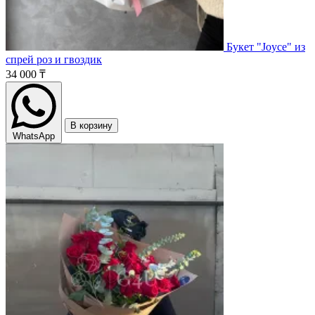
Букет "Joyce" из
спрей роз и гвоздик
34 000 ₸
В корзину
WhatsApp