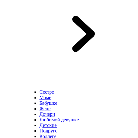
Сестре
Маме
Бабушке
Жене
Дочери
Любимой девушке
Детские
Подруге
Коллеге