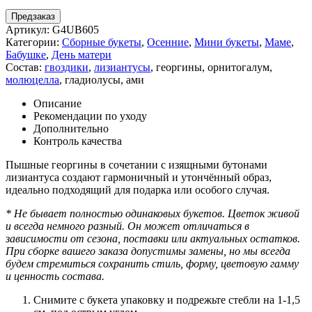
Предзаказ
Артикул:
G4UB605
Категории:
Сборные букеты
,
Осенние
,
Мини букеты
,
Маме
,
Бабушке
,
День матери
Состав:
гвоздики
,
лизиантусы
,
георгины
,
орнитогалум
,
молюцелла
,
гладиолусы
,
ами
Описание
Рекомендации по уходу
Дополнительно
Контроль качества
Пышные георгины в сочетании с изящными бутонами
лизиантуса создают гармоничный и утончённый образ,
идеально подходящий для подарка или особого случая.
* Не бывает полностью одинаковых букетов. Цветок живой
и всегда немного разный. Он может отличаться в
зависимости от сезона, поставки или актуальных остатков.
При сборке вашего заказа допустимы замены, но мы всегда
будем стремиться сохранить стиль, форму, цветовую гамму
и ценность состава.
Снимите с букета упаковку и подрежьте стебли на 1-1,5