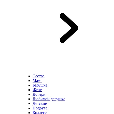
Сестре
Маме
Бабушке
Жене
Дочери
Любимой девушке
Детские
Подруге
Коллеге