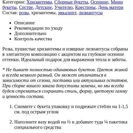
Категории:
Хризантемы
,
Сборные букеты
,
Осенние
,
Мини
букеты
,
Сестре
,
Детские
,
Учителю
,
Крестины
,
День матери
Состав:
розы
,
хризантемы
,
эвкалипт
,
лизиантусы
Описание
Рекомендации по уходу
Дополнительно
Контроль качества
Розы, пушистые хризантемы и изящные лизиантусы собраны
в элегантную композицию с акцентом на глубокие осенние
оттенки. Идеальный подарок для выражения тепла и заботы.
* Не бывает полностью одинаковых букетов. Цветок живой
и всегда немного разный. Он может отличаться в
зависимости от сезона, поставки или актуальных остатков.
При сборке вашего заказа допустимы замены, но мы всегда
будем стремиться сохранить стиль, форму, цветовую гамму
и ценность состава.
Снимите с букета упаковку и подрежьте стебли на 1-1,5
см. под острым углом
Наполните вазу водой на ⅔ и добавьте туда ¼ пакетика
специального средства