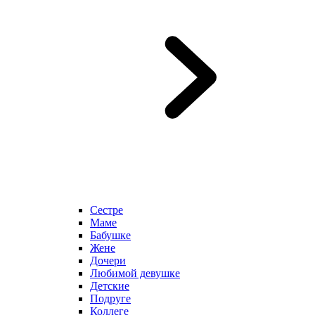
Сестре
Маме
Бабушке
Жене
Дочери
Любимой девушке
Детские
Подруге
Коллеге