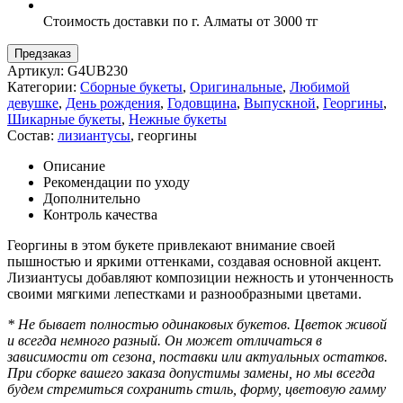
Стоимость доставки по г. Алматы от 3000 тг
Предзаказ
Артикул:
G4UB230
Категории:
Сборные букеты
,
Оригинальные
,
Любимой
девушке
,
День рождения
,
Годовщина
,
Выпускной
,
Георгины
,
Шикарные букеты
,
Нежные букеты
Состав:
лизиантусы
,
георгины
Описание
Рекомендации по уходу
Дополнительно
Контроль качества
Георгины в этом букете привлекают внимание своей
пышностью и яркими оттенками, создавая основной акцент.
Лизиантусы добавляют композиции нежность и утонченность
своими мягкими лепестками и разнообразными цветами.
* Не бывает полностью одинаковых букетов. Цветок живой
и всегда немного разный. Он может отличаться в
зависимости от сезона, поставки или актуальных остатков.
При сборке вашего заказа допустимы замены, но мы всегда
будем стремиться сохранить стиль, форму, цветовую гамму