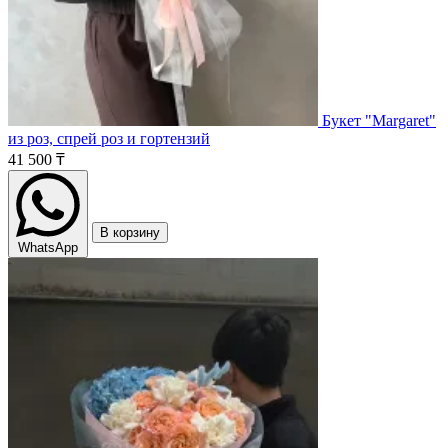
Букет "Margaret"
из роз, спрей роз и гортензий
41 500 ₸
В корзину
WhatsApp