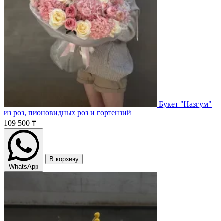
Букет "Назгум"
из роз, пионовидных роз и гортензий
109 500 ₸
В корзину
WhatsApp