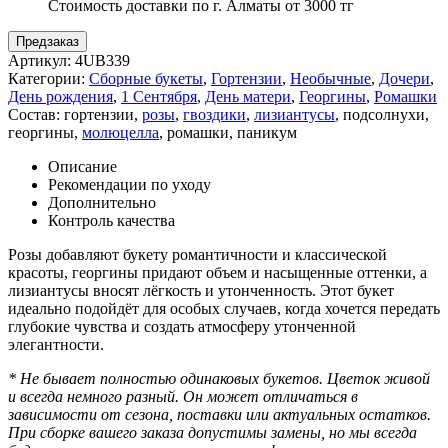
Стоимость доставки по г. Алматы от 3000 тг
Предзаказ
Артикул:
4UB339
Категории:
Сборные букеты
,
Гортензии
,
Необычные
,
Дочери
,
День рождения
,
1 Сентября
,
День матери
,
Георгины
,
Ромашки
Состав:
гортензии
,
розы
,
гвоздики
,
лизиантусы
,
подсолнухи
,
георгины
,
молюцелла
,
ромашки
,
паникум
Описание
Рекомендации по уходу
Дополнительно
Контроль качества
Розы добавляют букету романтичности и классической
красоты, георгины придают объем и насыщенные оттенки, а
лизиантусы вносят лёгкость и утонченность. Этот букет
идеально подойдёт для особых случаев, когда хочется передать
глубокие чувства и создать атмосферу утонченной
элегантности.
* Не бывает полностью одинаковых букетов. Цветок живой
и всегда немного разный. Он может отличаться в
зависимости от сезона, поставки или актуальных остатков.
При сборке вашего заказа допустимы замены, но мы всегда