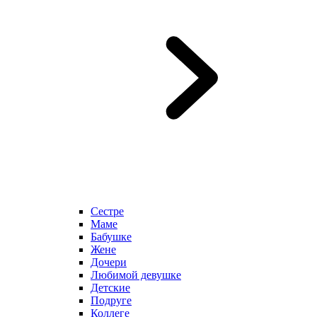
Сестре
Маме
Бабушке
Жене
Дочери
Любимой девушке
Детские
Подруге
Коллеге