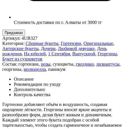
Стоимость доставки по г. Алматы от 3000 тг
Предзаказ
Артикул:
4UB327
Категории:
Сборные букеты
,
Гортензии
,
Оригинальные
,
Авторские букеты
,
Дочери
,
Любимой девушке
,
День
рождения
,
На юбилей
,
1 Сентября
,
Выпускной
,
Георгины
,
Букет из сухоцветов
Состав:
гортензии
,
розы
,
сухоцветы
,
гвоздики
,
лизиантусы
,
георгины
,
молюцелла
,
паникум
Описание
Рекомендации по уходу
Дополнительно
Контроль качества
Гортензии добавляют объём и воздушность, создавая
ощущение лёгкости. Георгины вносят яркие акценты и
разнообразие форм, делая букет живым и динамичным.
Каждый элемент этого букета подобран с особой
тщательностью, чтобы создать гармоничное и незабываемое