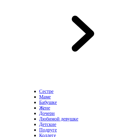
Сестре
Маме
Бабушке
Жене
Дочери
Любимой девушке
Детские
Подруге
Коллеге