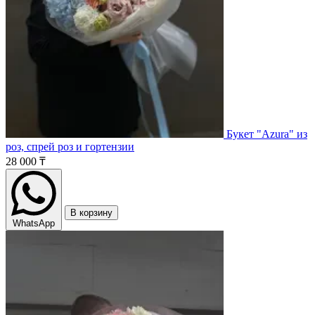
Букет "Azura" из
роз, спрей роз и гортензии
28 000 ₸
В корзину
WhatsApp