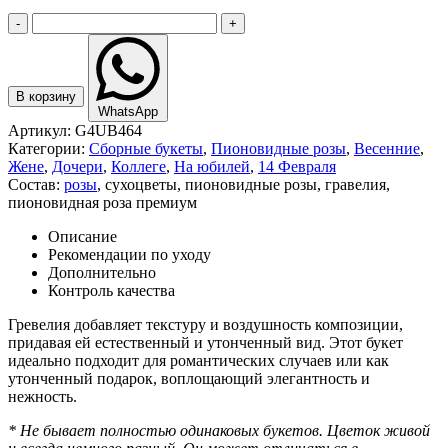
-
+
В корзину
WhatsApp
Артикул:
G4UB464
Категории:
Сборные букеты
,
Пионовидные розы
,
Весенние
,
Жене
,
Дочери
,
Коллеге
,
На юбилей
,
14 Февраля
Состав:
розы
,
сухоцветы
,
пионовидные розы
,
гравелия
,
пионовидная роза премиум
Описание
Рекомендации по уходу
Дополнительно
Контроль качества
Гревелия добавляет текстуру и воздушность композиции,
придавая ей естественный и утонченный вид. Этот букет
идеально подходит для романтических случаев или как
утонченный подарок, воплощающий элегантность и
нежность.
* Не бывает полностью одинаковых букетов. Цветок живой