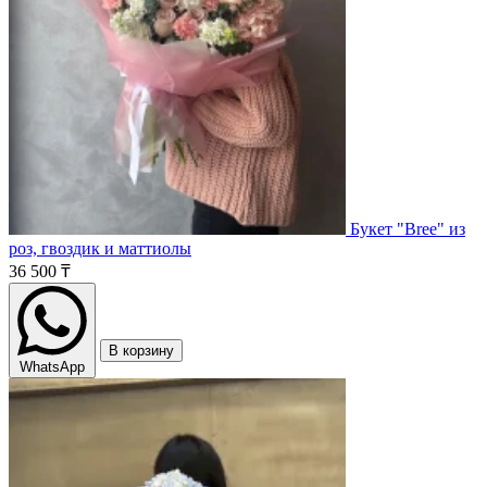
Букет "Bree" из
роз, гвоздик и маттиолы
36 500 ₸
В корзину
WhatsApp