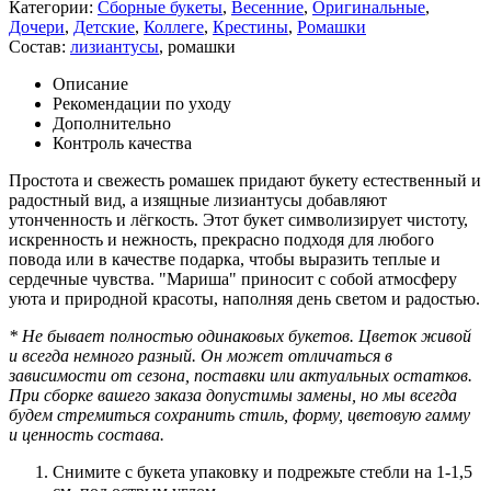
Категории:
Сборные букеты
,
Весенние
,
Оригинальные
,
Дочери
,
Детские
,
Коллеге
,
Крестины
,
Ромашки
Состав:
лизиантусы
,
ромашки
Описание
Рекомендации по уходу
Дополнительно
Контроль качества
Простота и свежесть ромашек придают букету естественный и
радостный вид, а изящные лизиантусы добавляют
утонченность и лёгкость. Этот букет символизирует чистоту,
искренность и нежность, прекрасно подходя для любого
повода или в качестве подарка, чтобы выразить теплые и
сердечные чувства. "Мариша" приносит с собой атмосферу
уюта и природной красоты, наполняя день светом и радостью.
* Не бывает полностью одинаковых букетов. Цветок живой
и всегда немного разный. Он может отличаться в
зависимости от сезона, поставки или актуальных остатков.
При сборке вашего заказа допустимы замены, но мы всегда
будем стремиться сохранить стиль, форму, цветовую гамму
и ценность состава.
Снимите с букета упаковку и подрежьте стебли на 1-1,5