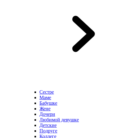
Сестре
Маме
Бабушке
Жене
Дочери
Любимой девушке
Детские
Подруге
Коллеге