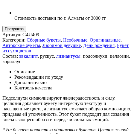
Стоимость доставки по г. Алматы от 3000 тг
Предзаказ
Артикул:
G4U409
Категории:
Сборные букеты
,
Необычные
,
Оригинальные
,
Авторские букеты
,
Любимой девушке
,
День рождения
,
Букет
из сухоцветов
Состав:
эвкалипт
,
рускус
,
лизиантусы
,
подсолнухи
,
целлозии
,
кориллус
Описание
Рекомендации по уходу
Дополнительно
Контроль качества
Подсолнухи символизируют жизнерадостность и силу,
целлозия добавляет букету интересную текстуру и
насыщенные цвета, а лизиантус смягчает общую композицию,
придавая ей утонченность. Этот букет подходит для создания
впечатляющего образа и передачи сильных эмоций.
* Не бывает полностью одинаковых букетов. Цветок живой