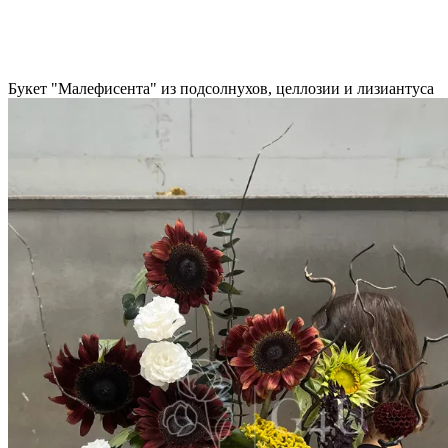
Букет "Малефисента" из подсолнухов, целлозии и лизиантуса