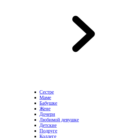
Сестре
Маме
Бабушке
Жене
Дочери
Любимой девушке
Детские
Подруге
Коллеге