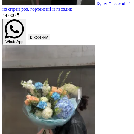
Букет "Leocadia"
из спрей роз, гортензий и гвоздик
44 000 ₸
В корзину
WhatsApp