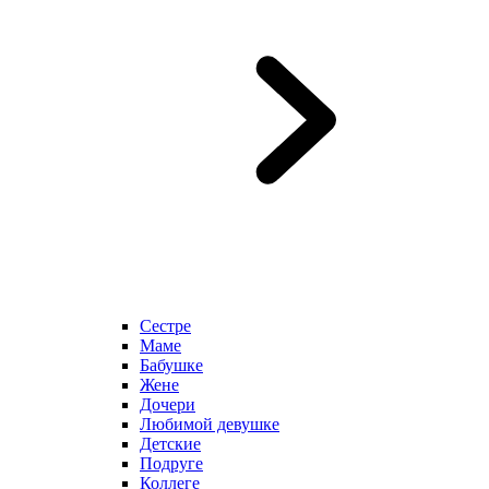
Сестре
Маме
Бабушке
Жене
Дочери
Любимой девушке
Детские
Подруге
Коллеге