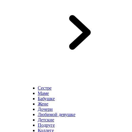
Сестре
Маме
Бабушке
Жене
Дочери
Любимой девушке
Детские
Подруге
Коллеге