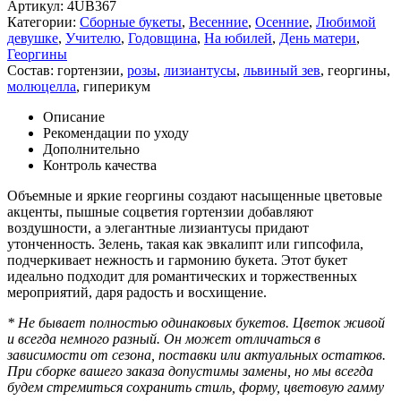
Артикул:
4UB367
Категории:
Сборные букеты
,
Весенние
,
Осенние
,
Любимой
девушке
,
Учителю
,
Годовщина
,
На юбилей
,
День матери
,
Георгины
Состав:
гортензии
,
розы
,
лизиантусы
,
львиный зев
,
георгины
,
молюцелла
,
гиперикум
Описание
Рекомендации по уходу
Дополнительно
Контроль качества
Объемные и яркие георгины создают насыщенные цветовые
акценты, пышные соцветия гортензии добавляют
воздушности, а элегантные лизиантусы придают
утонченность. Зелень, такая как эвкалипт или гипсофила,
подчеркивает нежность и гармонию букета. Этот букет
идеально подходит для романтических и торжественных
мероприятий, даря радость и восхищение.
* Не бывает полностью одинаковых букетов. Цветок живой
и всегда немного разный. Он может отличаться в
зависимости от сезона, поставки или актуальных остатков.
При сборке вашего заказа допустимы замены, но мы всегда
будем стремиться сохранить стиль, форму, цветовую гамму