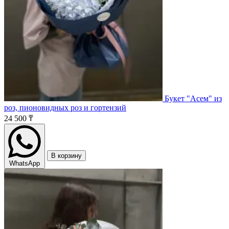
Букет "Асем" из
роз, пионовидных роз и гортензий
24 500 ₸
В корзину
WhatsApp