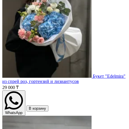
Букет "Edelmira"
из спрей роз, гортензий и лизиантусов
29 000 ₸
В корзину
WhatsApp