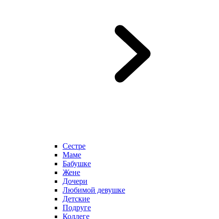
Сестре
Маме
Бабушке
Жене
Дочери
Любимой девушке
Детские
Подруге
Коллеге