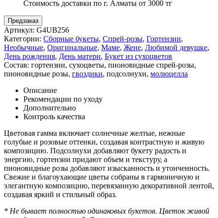
Стоимость доставки по г. Алматы от 3000 тг
Предзаказ
Артикул:
G4UB256
Категории:
Сборные букеты
,
Спрей-розы
,
Гортензии
,
Необычные
,
Оригинальные
,
Маме
,
Жене
,
Любимой девушке
,
День рождения
,
День матери
,
Букет из сухоцветов
Состав:
гортензии
,
сухоцветы
,
пионовидные спрей-розы
,
пионовидные розы
,
гвоздики
,
подсолнухи
,
молюцелла
Описание
Рекомендации по уходу
Дополнительно
Контроль качества
Цветовая гамма включает солнечные желтые, нежные
голубые и розовые оттенки, создавая контрастную и живую
композицию. Подсолнухи добавляют букету радость и
энергию, гортензии придают объем и текстуру, а
пионовидные розы добавляют изысканность и утонченность.
Свежие и благоухающие цветы собраны в гармоничную и
элегантную композицию, перевязанную декоративной лентой,
создавая яркий и стильный образ.
* Не бывает полностью одинаковых букетов. Цветок живой