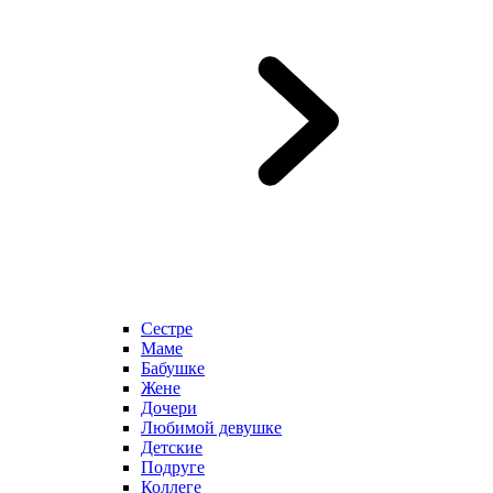
Сестре
Маме
Бабушке
Жене
Дочери
Любимой девушке
Детские
Подруге
Коллеге