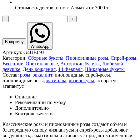
Стоимость доставки по г. Алматы от 3000 тг
-
+
В корзину
WhatsApp
Артикул:
G4UB693
Категории:
Сборные букеты
,
Пионовидные розы
,
Спрей-розы
,
Весенние
,
Оригинальные
,
Авторские букеты
,
Любимой
девушке
,
День рождения
,
14 Февраля
,
Шикарные букеты
Состав:
розы
,
эвкалипт
,
пионовидные спрей-розы
,
пионовидные розы
,
матиолла
,
лизиантусы
,
аспарагус
,
агапантус
Описание
Рекомендации по уходу
Дополнительно
Контроль качества
Классические розы и пионовидные розы создают объём и
благородную основу, лизиантусы и спрей-розы добавляют
воздушность, а маттиолла и агапантус придают утончённый