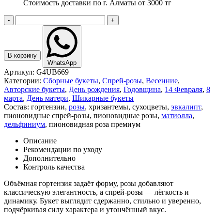
Стоимость доставки по г. Алматы от 3000 тг
-
+
В корзину
WhatsApp
Артикул:
G4UB669
Категории:
Сборные букеты
,
Спрей-розы
,
Весенние
,
Авторские букеты
,
День рождения
,
Годовщина
,
14 Февраля
,
8
марта
,
День матери
,
Шикарные букеты
Состав:
гортензии
,
розы
,
хризантемы
,
сухоцветы
,
эвкалипт
,
пионовидные спрей-розы
,
пионовидные розы
,
матиолла
,
дельфиниум
,
пионовидная роза премиум
Описание
Рекомендации по уходу
Дополнительно
Контроль качества
Объёмная гортензия задаёт форму, розы добавляют
классическую элегантность, а спрей-розы — лёгкость и
динамику. Букет выглядит сдержанно, стильно и уверенно,
подчёркивая силу характера и утончённый вкус.