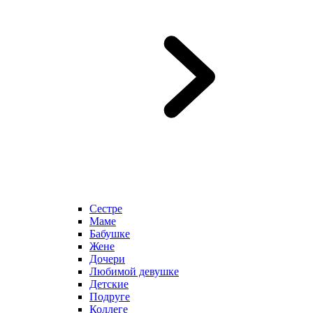
Сестре
Маме
Бабушке
Жене
Дочери
Любимой девушке
Детские
Подруге
Коллеге