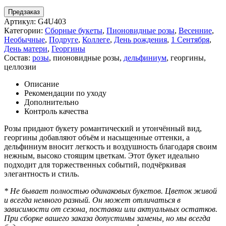
Предзаказ
Артикул:
G4U403
Категории:
Сборные букеты
,
Пионовидные розы
,
Весенние
,
Необычные
,
Подруге
,
Коллеге
,
День рождения
,
1 Сентября
,
День матери
,
Георгины
Состав:
розы
,
пионовидные розы
,
дельфиниум
,
георгины
,
целлозии
Описание
Рекомендации по уходу
Дополнительно
Контроль качества
Розы придают букету романтический и утончённый вид,
георгины добавляют объём и насыщенные оттенки, а
дельфиниум вносит легкость и воздушность благодаря своим
нежным, высоко стоящим цветкам. Этот букет идеально
подходит для торжественных событий, подчёркивая
элегантность и стиль.
* Не бывает полностью одинаковых букетов. Цветок живой
и всегда немного разный. Он может отличаться в
зависимости от сезона, поставки или актуальных остатков.
При сборке вашего заказа допустимы замены, но мы всегда