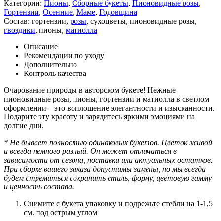
Категории:
Пионы
,
Сборные букеты
,
Пионовидные розы
,
Гортензии
,
Осенние
,
Маме
,
Годовщина
Состав:
гортензии
,
розы
,
сухоцветы
,
пионовидные розы
,
гвоздики
,
пионы
,
матиолла
Описание
Рекомендации по уходу
Дополнительно
Контроль качества
Очарование природы в авторском букете! Нежные
пионовидные розы, пионы, гортензии и матиолла в светлом
оформлении – это воплощение элегантности и изысканности.
Подарите эту красоту и зарядитесь яркими эмоциями на
долгие дни.
* Не бывает полностью одинаковых букетов. Цветок живой
и всегда немного разный. Он может отличаться в
зависимости от сезона, поставки или актуальных остатков.
При сборке вашего заказа допустимы замены, но мы всегда
будем стремиться сохранить стиль, форму, цветовую гамму
и ценность состава.
Снимите с букета упаковку и подрежьте стебли на 1-1,5
см. под острым углом